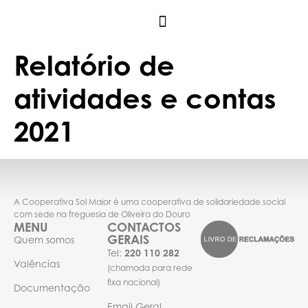
Relatório de
atividades e contas
2021
A Cooperativa Sol Maior é uma cooperativa de solidariedade social
com sede na freguesia de Oliveira do Douro
MENU
CONTACTOS
GERAIS
Quem somos
Tel:
220 110 282
Valências
(chamada para rede
fixa nacional)
Documentação
Email Geral