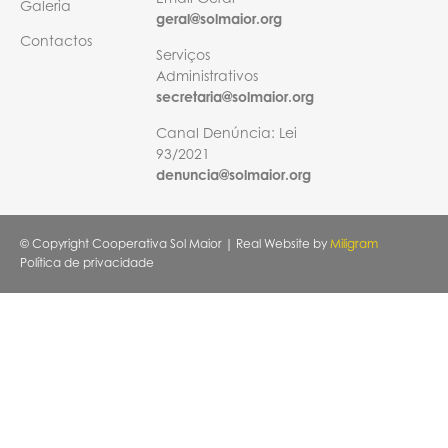
Galeria
geral@solmaior.org
Contactos
Serviços
Administrativos
secretaria@solmaior.org
Canal Denúncia: Lei
93/2021
denuncia@solmaior.org
© Copyright Cooperativa Sol Maior | Real Website by
Miligram
Política de privacidade